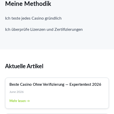
Meine Methodik
Ich teste jedes Casino gründlich
Ich überprüfe Lizenzen und Zertifizierungen
Aktuelle Artikel
Beste Casino Ohne Verifizierung — Expertentest 2026
June 2026
Mehr lesen →