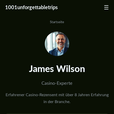
☰
1001unforgettabletrips
Startseite
James Wilson
Casino-Experte
Erfahrener Casino-Rezensent mit über 8 Jahren Erfahrung
in der Branche.