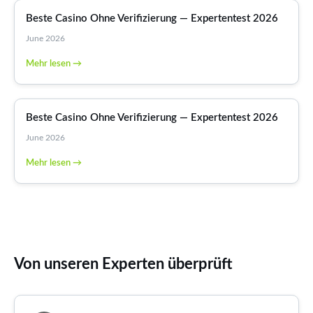
Beste Casino Ohne Verifizierung — Expertentest 2026
June 2026
Mehr lesen →
Beste Casino Ohne Verifizierung — Expertentest 2026
June 2026
Mehr lesen →
Von unseren Experten überprüft