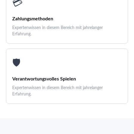
💳
Zahlungsmethoden
Expertenwissen in diesem Bereich mit jahrelanger
Erfahrung.
🛡️
Verantwortungsvolles Spielen
Expertenwissen in diesem Bereich mit jahrelanger
Erfahrung.