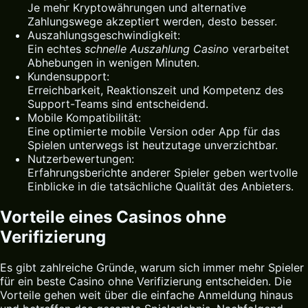
Je mehr Kryptowährungen und alternative
Zahlungswege akzeptiert werden, desto besser.
Auszahlungsgeschwindigkeit:
Ein echtes
schnelle Auszahlung Casino
verarbeitet
Abhebungen in wenigen Minuten.
Kundensupport:
Erreichbarkeit, Reaktionszeit und Kompetenz des
Support-Teams sind entscheidend.
Mobile Kompatibilität:
Eine optimierte mobile Version oder App für das
Spielen unterwegs ist heutzutage unverzichtbar.
Nutzerbewertungen:
Erfahrungsberichte anderer Spieler geben wertvolle
Einblicke in die tatsächliche Qualität des Anbieters.
Vorteile eines Casinos ohne
Verifizierung
Es gibt zahlreiche Gründe, warum sich immer mehr Spieler
für ein beste
Casino ohne
Verifizierung entscheiden. Die
Vorteile gehen weit über die einfache Anmeldung hinaus