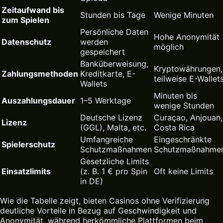
Zeitaufwand bis
Stunden bis Tage
Wenige Minuten
zum Spielen
Persönliche Daten
Hohe Anonymität
Datenschutz
werden
möglich
gespeichert
Banküberweisung,
Kryptowährungen,
Zahlungsmethoden
Kreditkarte, E-
teilweise E-Wallet
Wallets
Minuten bis
Auszahlungsdauer
1–5 Werktage
wenige Stunden
Deutsche Lizenz
Curaçao, Anjouan,
Lizenz
(GGL), Malta, etc.
Costa Rica
Umfangreiche
Eingeschränkte
Spielerschutz
Schutzmaßnahmen
Schutzmaßnahme
Gesetzliche Limits
Einsatzlimits
(z. B. 1 € pro Spin
Oft keine Limits
in DE)
Wie die Tabelle zeigt, bieten Casinos ohne Verifizierung
deutliche Vorteile in Bezug auf Geschwindigkeit und
Anonymität, während herkömmliche Plattformen beim