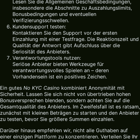
Lesen Sie die Allgemeinen Geschäftsbedingungen,
insbesondere die Abschnitte zu Auszahlungslimits,
Bonusbedingungen und eventuellen
Verifizierungsschwellen.
Kundensupport testen:
Kontaktieren Sie den Support vor der ersten
Einzahlung mit einer Testfrage. Die Reaktionszeit und
Qualität der Antwort gibt Aufschluss über die
Seriosität des Anbieters.
Verantwortungstools nutzen:
Seriöse Anbieter bieten Werkzeuge für
verantwortungsvolles Spielen an – deren
Vorhandensein ist ein positives Zeichen.
Ein gutes
No KYC Casino
kombiniert Anonymität mit
Sicherheit. Lassen Sie sich nicht von übertrieben hohen
Bonusversprechen blenden, sondern achten Sie auf die
Gesamtqualität des Anbieters. Im Zweifelsfall ist es ratsam,
zunächst mit kleinen Beträgen zu starten und den Anbieter
zu testen, bevor Sie größere Summen einzahlen.
Darüber hinaus empfehlen wir, nicht alle Guthaben auf
einer einzigen Plattform zu konzentrieren. Verteilen Sie Ihr