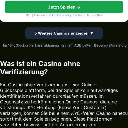
Jetzt Spielen →
18+ | Glücksspiel kann süchtig machen | AGB gelten
5 Weitere Casinos anzeigen ▼
Nur 18+. Glücksspiel kann abhängig machen. AGB gelten.
BeGambleAware.org
Was ist ein Casino ohne
Verifizierung?
Ein Casino ohne Verifizierung ist eine Online-
Glücksspielplattform, bei der Spieler kein aufwändiges
Identifikationsverfahren durchlaufen müssen. Im
Gegensatz zu herkömmlichen Online Casinos, die eine
vollständige KYC-Prüfung (Know Your Customer)
verlangen, können Sie bei einem
KYC-freien Casino
nahezu
sofort mit dem Spielen beginnen. Diese Plattformen
verzichten bewusst auf die Anforderung von