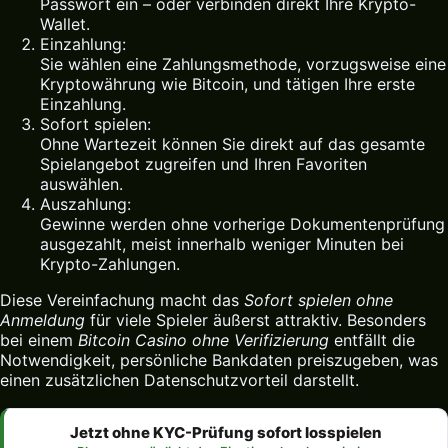
Passwort ein – oder verbinden direkt Ihre Krypto-
Wallet.
Einzahlung:
Sie wählen eine Zahlungsmethode, vorzugsweise eine
Kryptowährung wie Bitcoin, und tätigen Ihre erste
Einzahlung.
Sofort spielen:
Ohne Wartezeit können Sie direkt auf das gesamte
Spielangebot zugreifen und Ihren Favoriten
auswählen.
Auszahlung:
Gewinne werden ohne vorherige Dokumentenprüfung
ausgezahlt, meist innerhalb weniger Minuten bei
Krypto-Zahlungen.
Diese Vereinfachung macht das
Sofort spielen ohne
Anmeldung
für viele Spieler äußerst attraktiv. Besonders
bei einem
Bitcoin Casino ohne Verifizierung
entfällt die
Notwendigkeit, persönliche Bankdaten preiszugeben, was
einen zusätzlichen Datenschutzvorteil darstellt.
Jetzt ohne KYC-Prüfung sofort losspielen