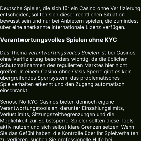
Deutsche Spieler, die sich für ein Casino ohne Verifizierung
entscheiden, sollten sich dieser rechtlichen Situation
bewusst sein und nur bei Anbietern spielen, die zumindest
über eine anerkannte internationale Lizenz verfügen.
Verantwortungsvolles Spielen ohne KYC
Das Thema
verantwortungsvolles Spielen
ist bei Casinos
ohne Verifizierung besonders wichtig, da die üblichen
Schutzmaßnahmen des regulierten Marktes hier nicht
greifen. In einem
Casino ohne Oasis
Sperre gibt es kein
übergreifendes Sperrsystem, das problematisches
Spielverhalten erkennt und den Zugang automatisch
einschränkt.
Seriöse No KYC Casinos bieten dennoch eigene
Verantwortungstools an, darunter Einzahlungslimits,
Verlustlimits, Sitzungszeitbegrenzungen und die
Möglichkeit zur Selbstsperre. Spieler sollten diese Tools
aktiv nutzen und sich selbst klare Grenzen setzen. Wenn
Sie das Gefühl haben, die Kontrolle über Ihr Spielverhalten
zu verlieren, suchen Sie professionelle Hilfe bei