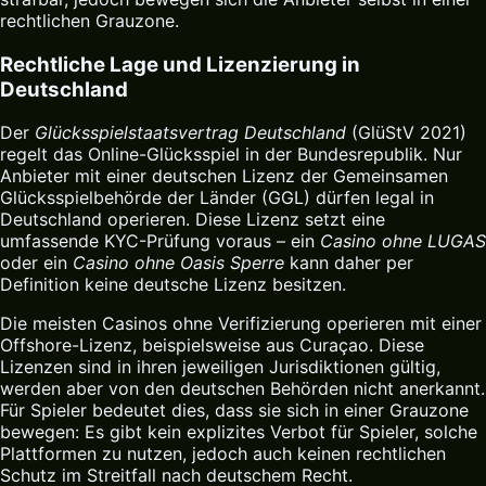
rechtlichen Grauzone.
Rechtliche Lage und Lizenzierung in
Deutschland
Der
Glücksspielstaatsvertrag Deutschland
(GlüStV 2021)
regelt das Online-Glücksspiel in der Bundesrepublik. Nur
Anbieter mit einer deutschen Lizenz der Gemeinsamen
Glücksspielbehörde der Länder (GGL) dürfen legal in
Deutschland operieren. Diese Lizenz setzt eine
umfassende KYC-Prüfung voraus – ein
Casino ohne LUGAS
oder ein
Casino ohne Oasis Sperre
kann daher per
Definition keine deutsche Lizenz besitzen.
Die meisten Casinos ohne Verifizierung operieren mit einer
Offshore-Lizenz, beispielsweise aus Curaçao. Diese
Lizenzen sind in ihren jeweiligen Jurisdiktionen gültig,
werden aber von den deutschen Behörden nicht anerkannt.
Für Spieler bedeutet dies, dass sie sich in einer Grauzone
bewegen: Es gibt kein explizites Verbot für Spieler, solche
Plattformen zu nutzen, jedoch auch keinen rechtlichen
Schutz im Streitfall nach deutschem Recht.