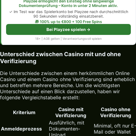
Playzee ermöglicht den Einstieg ohne langwierige
Dokumentenprüfung – Konto in unter 2 Minuten aktiv.
✓ Im Test war das Spielerkonto bei Playzee nach durchschnittlich
90 Sekunden vollständig einsatzbereit.
🎁 100% up to €800 + 100 Free Spins
Bei Playzee spielen →
18+ | AGB gelten | Verantwortungsvoll spielen
Unterschied zwischen Casino mit und ohne
Verifizierung
Die Unterschiede zwischen einem herkömmlichen Online
Casino und einem
Casino ohne
Verifizierung sind erheblich
und betreffen mehrere Bereiche. Um die wichtigsten
Unterschiede auf einen Blick darzustellen, haben wir
folgende Vergleichstabelle erstellt:
Casino mit
Casino ohne
Kriterium
Verifizierung
Verifizierung
Ausführlich, mit
Minimal, oft nur E
Anmeldeprozess
Dokumenten-
Mail oder Wallet
Upload