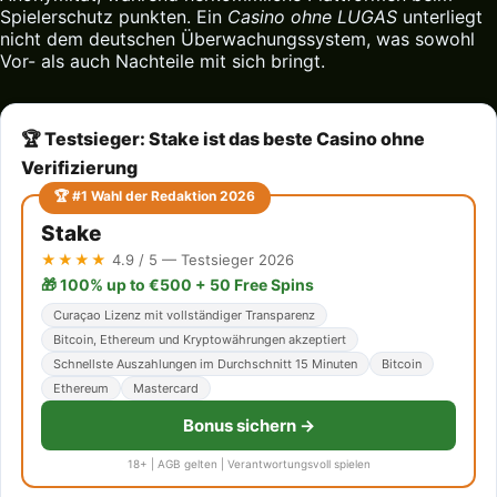
Spielerschutz punkten. Ein
Casino ohne LUGAS
unterliegt
nicht dem deutschen Überwachungssystem, was sowohl
Vor- als auch Nachteile mit sich bringt.
🏆 Testsieger: Stake ist das beste Casino ohne
Verifizierung
🏆 #1 Wahl der Redaktion 2026
Stake
★★★★
4.9 / 5 — Testsieger 2026
🎁 100% up to €500 + 50 Free Spins
Curaçao Lizenz mit vollständiger Transparenz
Bitcoin, Ethereum und Kryptowährungen akzeptiert
Schnellste Auszahlungen im Durchschnitt 15 Minuten
Bitcoin
Ethereum
Mastercard
Bonus sichern →
18+ | AGB gelten | Verantwortungsvoll spielen