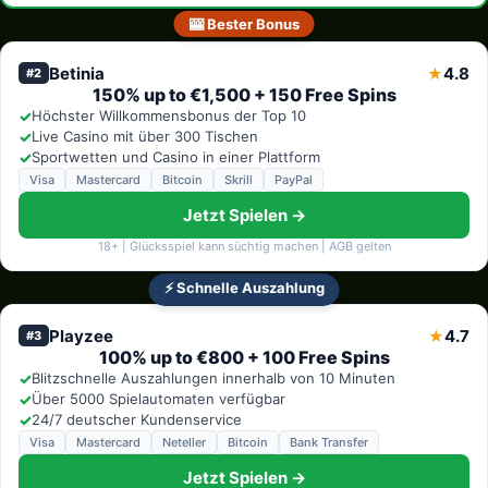
🎰 Bester Bonus
Betinia
4.8
★
#2
150% up to €1,500 + 150 Free Spins
✓
Höchster Willkommensbonus der Top 10
✓
Live Casino mit über 300 Tischen
✓
Sportwetten und Casino in einer Plattform
Visa
Mastercard
Bitcoin
Skrill
PayPal
Jetzt Spielen →
18+ | Glücksspiel kann süchtig machen | AGB gelten
⚡ Schnelle Auszahlung
Playzee
4.7
★
#3
100% up to €800 + 100 Free Spins
✓
Blitzschnelle Auszahlungen innerhalb von 10 Minuten
✓
Über 5000 Spielautomaten verfügbar
✓
24/7 deutscher Kundenservice
Visa
Mastercard
Neteller
Bitcoin
Bank Transfer
Jetzt Spielen →