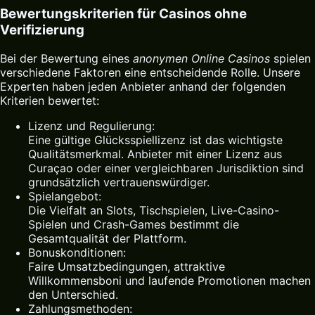
Bewertungskriterien für Casinos ohne
Verifizierung
Bei der Bewertung eines
anonymen Online Casinos
spielen
verschiedene Faktoren eine entscheidende Rolle. Unsere
Experten haben jeden Anbieter anhand der folgenden
Kriterien bewertet:
Lizenz und Regulierung:
Eine gültige Glücksspiellizenz ist das wichtigste
Qualitätsmerkmal. Anbieter mit einer Lizenz aus
Curaçao oder einer vergleichbaren Jurisdiktion sind
grundsätzlich vertrauenswürdiger.
Spielangebot:
Die Vielfalt an Slots, Tischspielen, Live-Casino-
Spielen und Crash-Games bestimmt die
Gesamtqualität der Plattform.
Bonuskonditionen:
Faire Umsatzbedingungen, attraktive
Willkommensboni und laufende Promotionen machen
den Unterschied.
Zahlungsmethoden: